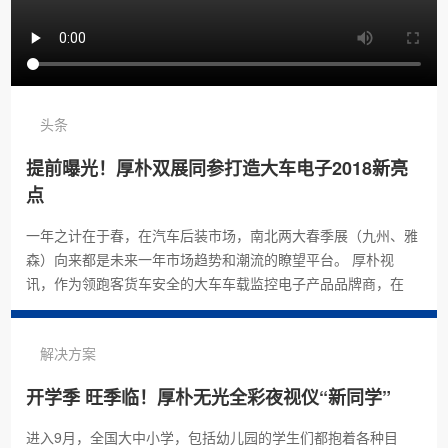
头条
提前曝光！厚朴双展同参打造大车电子2018新亮
点
·
C9 4G二路预警一体机
一年之计在于春，在汽车后装市场，南北两大春季展（九州、雅
·
C9 货车4G四路预警一体机说明书
森）向来都是未来一年市场趋势和潮流的瞭望平台。 厚朴视
讯，作为领跑客货车安全的大车车载监控电子产品品牌商，在
·
P1-A 7寸高清倒车影像说明书
解决方案
·
H2 7寸两路一体机说明书
开学季 旺季临！厚朴无光全彩夜视仪“新同学”
·
K7 货车四路全景监控一体机说明书
进入9月，全国大中小学，包括幼儿园的学生们都抱着各种目