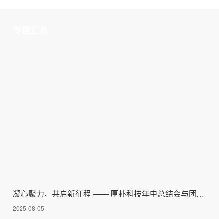
·
T8 说明书
专题汇总
·
T6 说明书
·
C9 4G二路预警一体机
·
C9 货车4G四路预警一体机说明书
·
P1-A 7寸高清倒车影像说明书
·
H2 7寸两路一体机说明书
·
K7 货车四路全景监控一体机说明书
凝心聚力，共启新征程 —— 厚朴科技年中总结会与团建活动
·
988T—7吋前后双录监控设备说明书
2025-08-05