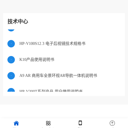
·
H2-A BSD 双路一体机说明书
技术中心
·
K11 货车四路监控导航一体机说明书
·
HP-V100S12.3 电子后视镜技术规格书
·
K10产品使用说明书
·
A9 AR 商用车全景环视AR导航一体机说明书
·
HP-V300T系列产品 用户使用说明书
·
HP-V300T 参数规格
·
T8 说明书