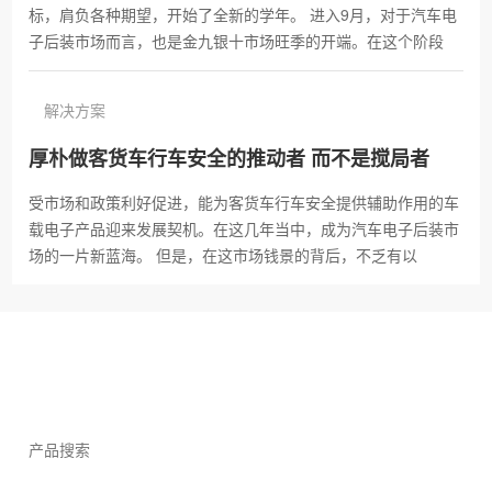
标，肩负各种期望，开始了全新的学年。 进入9月，对于汽车电
·
988T—7吋前后双录监控设备说明书
子后装市场而言，也是金九银十市场旺季的开端。在这个阶段
·
H2-A BSD 双路一体机说明书
解决方案
·
K11 货车四路监控导航一体机说明书
厚朴做客货车行车安全的推动者 而不是搅局者
受市场和政策利好促进，能为客货车行车安全提供辅助作用的车
·
HP-V100S12.3 电子后视镜技术规格书
载电子产品迎来发展契机。在这几年当中，成为汽车电子后装市
场的一片新蓝海。 但是，在这市场钱景的背后，不乏有以
·
K10产品使用说明书
·
A9 AR 商用车全景环视AR导航一体机说明书
合作加盟,招商代理咨询
·
HP-V300T系列产品 用户使用说明书
联系人：倪先生 全国服务热线：400 9696 108
·
HP-V300T 参数规格