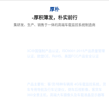
厚朴
-厚积薄发，朴实前行
集研发、生产、销售于一体的高端车载监控系统制造商
强大的研发团队,严把质量关
3C中国强制产品认证，ISO9001:2015产品质量管理
认证、欧盟CE、RoHS、美国FCC产品安全认证
专业从事客货车车载监控，及行车记录的
研发生产与销售
产品主要有：客/货/特种车辆用 4G车载监控系统，货
车专用导航及行车记录仪，倒车后视影像，客货车
360全景主机，高端大车摄像头及车载液晶显示器等
根据用户需求定制